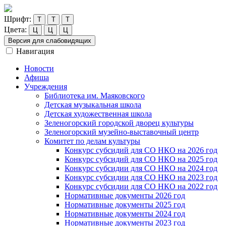
Шрифт:
Т
Т
Т
Цвета:
Ц
Ц
Ц
Версия для слабовидящих
Навигация
Новости
Афиша
Учреждения
Библиотека им. Маяковского
Детская музыкальная школа
Детская художественная школа
Зеленогорский городской дворец культуры
Зеленогорский музейно-выставочный центр
Комитет по делам культуры
Конкурс субсидий для СО НКО на 2026 год
Конкурс субсидий для СО НКО на 2025 год
Конкурс субсидии для СО НКО на 2024 год
Конкурс субсидии для СО НКО на 2023 год
Конкурс субсидии для СО НКО на 2022 год
Нормативные документы 2026 год
Нормативные документы 2025 год
Нормативные документы 2024 год
Нормативные документы 2023 год