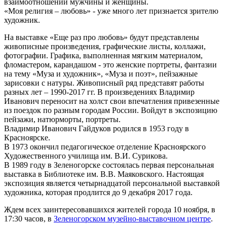
взаимоотношений мужчины и женщины.
«Моя религия – любовь» - уже много лет признается зрителю
художник.
На выставке «Еще раз про любовь» будут представлены
живописные произведения, графические листы, коллажи,
фотографии. Графика, выполненная мягким материалом,
фломастером, карандашом - это женские портреты, фантазии
на тему «Муза и художник», «Муза и поэт», пейзажные
зарисовки с натуры. Живописный ряд представят работы
разных лет – 1990-2017 гг. В произведениях Владимир
Иванович переносит на холст свои впечатления привезенные
из поездок по разным городам России. Войдут в экспозицию
пейзажи, натюрморты, портреты.
Владимир Иванович Гайдуков родился в 1953 году в
Красноярске.
В 1973 окончил педагогическое отделение Красноярского
Художественного училища им. В.И. Сурикова.
В 1989 году в Зеленогорске состоялась первая персональная
выставка в Библиотеке им. В.В. Маяковского. Настоящая
экспозиция является четырнадцатой персональной выставкой
художника, которая продлится до 9 декабря 2017 года.
Ждем всех заинтересовавшихся жителей города 10 ноября, в
17:30 часов, в
Зеленогорском музейно-выставочном центре
.