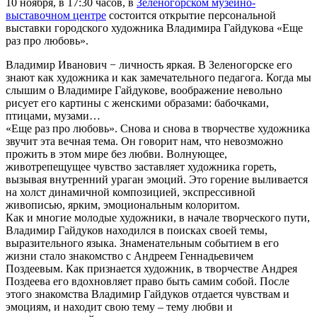
10 ноября, в 17:30 часов, в
Зеленогорском музейно-
выставочном центре
состоится открытие персональной
выставки городского художника Владимира Гайдукова «Еще
раз про любовь».
Владимир Иванович − личность яркая. В Зеленогорске его
знают как художника и как замечательного педагога. Когда мы
слышим о Владимире Гайдукове, воображение невольно
рисует его картины с женскими образами: бабочками,
птицами, музами…
«Еще раз про любовь». Снова и снова в творчестве художника
звучит эта вечная тема. Он говорит нам, что невозможно
прожить в этом мире без любви. Волнующее,
животрепещущее чувство заставляет художника гореть,
вызывая внутренний ураган эмоций. Это горение выливается
на холст динамичной композицией, экспрессивной
живописью, ярким, эмоциональным колоритом.
Как и многие молодые художники, в начале творческого пути,
Владимир Гайдуков находился в поисках своей темы,
выразительного языка. Знаменательным событием в его
жизни стало знакомство с Андреем Геннадьевичем
Поздеевым. Как признается художник, в творчестве Андрея
Поздеева его вдохновляет право быть самим собой. После
этого знакомства Владимир Гайдуков отдается чувствам и
эмоциям, и находит свою тему – тему любви и