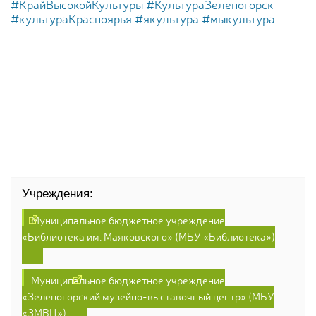
#КрайВысокойКультуры
#КультураЗеленогорск
#культураКрасноярья
#якультура
#мыкультура
Учреждения:
Муниципальное бюджетное учреждение
«Библиотека им. Маяковского» (МБУ «Библиотека»)
Муниципальное бюджетное учреждение
«Зеленогорский музейно-выставочный центр» (МБУ
«ЗМВЦ»)