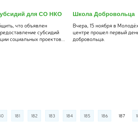
16
ноября
субсидий для СО НКО
Школа Добровольца
2017
щить, что объявлен
Вчера, 15 ноября в Молод
предоставление субсидий
центре прошел первый де
ции социальных проектов...
добровольца.
80
181
182
183
184
185
186
187