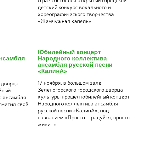
детский конкурс вокального и
хореографического творчества
«Жемчужная капель»...
22
ноября
Юбилейный концерт
2017
ансамбля
Народного коллектива
ансамбля русской песни
«КалинА»
17 ноября, в большом зале
 дворца
Зеленогорского городского дворца
йный
культуры прошел юбилейный концерт
о ансамбля
Народного коллектива ансамбля
тметил своё
русской песни «КалинА», под
названием «Просто – радуйся, просто –
живи…»...