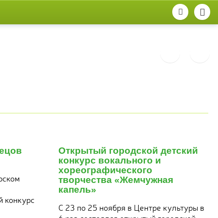
29
ноября
тецов
Открытый городской детский
2017
конкурс вокального и
хореографического
орском
творчества «Жемчужная
капель»
й конкурс
С 23 по 25 ноября в Центре культуры в
6 раз состоялся открытый городской