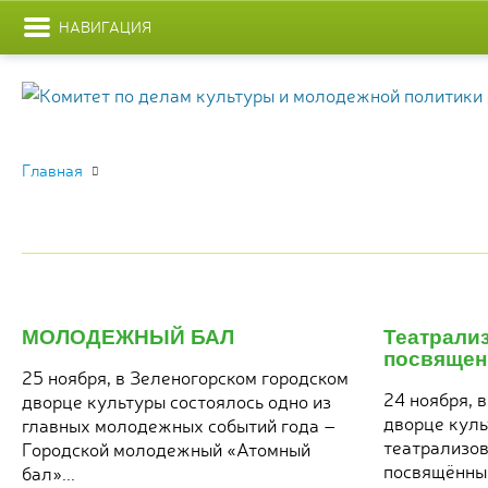
НАВИГАЦИЯ
Главная
29
я
ноября
МОЛОДЕЖНЫЙ БАЛ
Театрали
2017
посвящен
25 ноября, в Зеленогорском городском
24 ноября, 
дворце культуры состоялось одно из
дворце куль
главных молодежных событий года –
театрализов
Городской молодежный «Атомный
посвящённы
бал»...