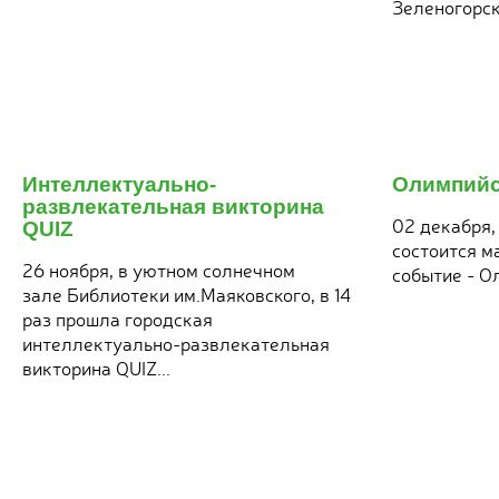
Зеленогорска
27
я
ноября
Интеллектуально-
Олимпийс
2017
развлекательная викторина
02 декабря,
QUIZ
состоится м
26 ноября, в уютном солнечном
событие - О
зале Библиотеки им.Маяковского, в 14
раз прошла городская
интеллектуально-развлекательная
викторина QUIZ...