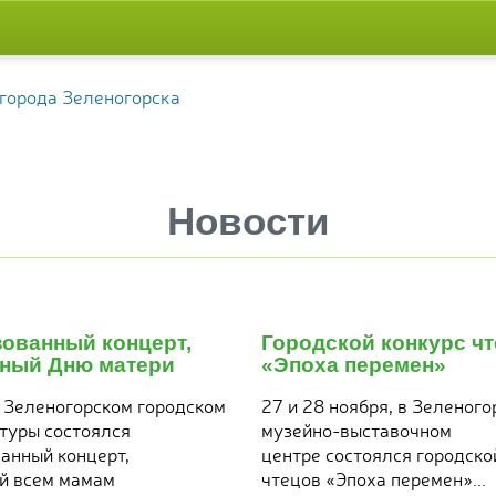
Новости
29
ноября
зованный концерт,
Городской конкурс ч
2017
ный Дню матери
«Эпоха перемен»
в Зеленогорском городском
27 и 28 ноября, в Зеленог
туры состоялся
музейно-выставочном
анный концерт,
центре состоялся городско
й всем мамам
чтецов «Эпоха перемен»...