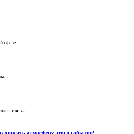
й сфере..
а...
ллективов...
 описать атмосферу этого события!