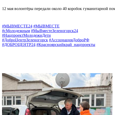
12 мая волонтёры передали около 40 коробок гуманитарной п
#МЫВМЕСТЕ24
#МЫВМЕСТЕ
#сМолодежным
#МыВместеЗеленогорск24
#НацпроектМолодежиДети
#ДоброЦентрЗеленогорск
#АссоциацияДоброРФ
#ДОБРОЦЕНТР24
#Красноярскийкрай_нацпроекты