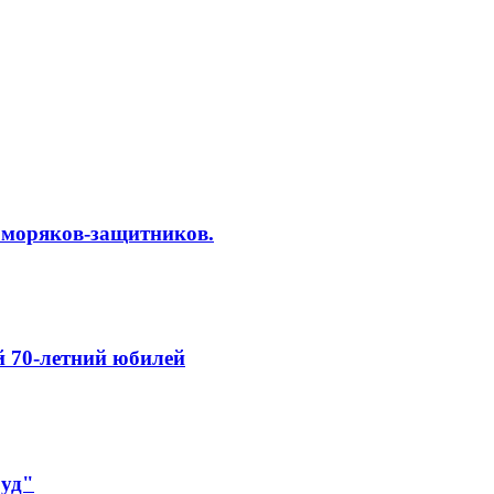
л моряков-защитников.
й 70-летний юбилей
руд"