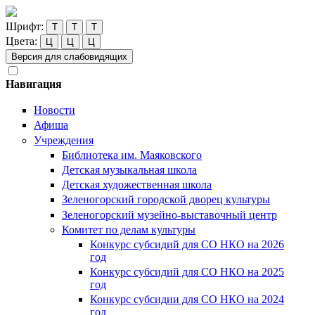
Шрифт:
Т
Т
Т
Цвета:
Ц
Ц
Ц
Версия для слабовидящих
Навигация
Новости
Афиша
Учреждения
Библиотека им. Маяковского
Детская музыкальная школа
Детская художественная школа
Зеленогорский городской дворец культуры
Зеленогорский музейно-выставочный центр
Комитет по делам культуры
Конкурс субсидий для СО НКО на 2026
год
Конкурс субсидий для СО НКО на 2025
год
Конкурс субсидии для СО НКО на 2024
год