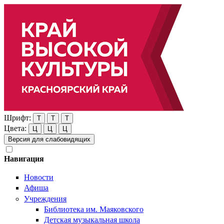
Шрифт:
Т
Т
Т
Цвета:
Ц
Ц
Ц
Версия для слабовидящих
Навигация
Новости
Афиша
Учреждения
Библиотека им. Маяковского
Детская музыкальная школа