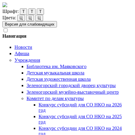
Шрифт:
Т
Т
Т
Цвета:
Ц
Ц
Ц
Версия для слабовидящих
Навигация
Новости
Афиша
Учреждения
Библиотека им. Маяковского
Детская музыкальная школа
Детская художественная школа
Зеленогорский городской дворец культуры
Зеленогорский музейно-выставочный центр
Комитет по делам культуры
Конкурс субсидий для СО НКО на 2026
год
Конкурс субсидий для СО НКО на 2025
год
Конкурс субсидии для СО НКО на 2024
год