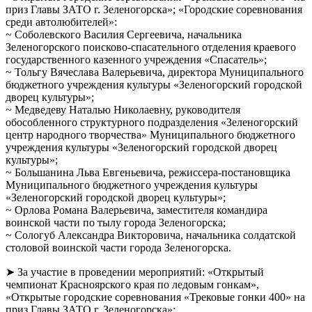
приз Главы ЗАТО г. Зеленогорска»; «Городские соревнования
среди автолюбителей»:
~ Соболевского Василия Сергеевича, начальника
Зеленогорского поисково-спасательного отделения краевого
государственного казенного учреждения «Спасатель»;
~ Тольгу Вячеслава Валерьевича, директора Муниципального
бюджетного учреждения культуры «Зеленогорский городской
дворец культуры»;
~ Медведеву Наталью Николаевну, руководителя
обособленного структурного подразделения «Зеленогорский
центр народного творчества» Муниципального бюджетного
учреждения культуры «Зеленогорский городской дворец
культуры»;
~ Большанина Льва Евгеньевича, режиссера-постановщика
Муниципального бюджетного учреждения культуры
«Зеленогорский городской дворец культуры»;
~ Орлова Романа Валерьевича, заместителя командира
воинской части по тылу города Зеленогорска;
~ Сологуб Александра Викторовича, начальника солдатской
столовой воинской части города Зеленогорска.
➤ За участие в проведении мероприятий: «Открытый
чемпионат Красноярского края по ледовым гонкам»,
«Открытые городские соревнования «Трековые гонки 400» на
приз Главы ЗАТО г. Зеленогорска»: