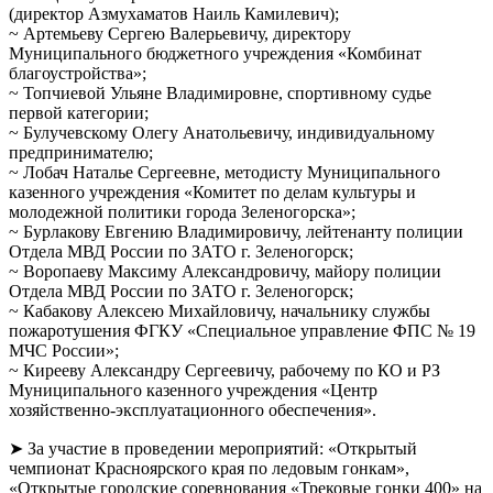
(директор Азмухаматов Наиль Камилевич);
~ Артемьеву Сергею Валерьевичу, директору
Муниципального бюджетного учреждения «Комбинат
благоустройства»;
~ Топчиевой Ульяне Владимировне, спортивному судье
первой категории;
~ Булучевскому Олегу Анатольевичу, индивидуальному
предпринимателю;
~ Лобач Наталье Сергеевне, методисту Муниципального
казенного учреждения «Комитет по делам культуры и
молодежной политики города Зеленогорска»;
~ Бурлакову Евгению Владимировичу, лейтенанту полиции
Отдела МВД России по ЗАТО г. Зеленогорск;
~ Воропаеву Максиму Александровичу, майору полиции
Отдела МВД России по ЗАТО г. Зеленогорск;
~ Кабакову Алексею Михайловичу, начальнику службы
пожаротушения ФГКУ «Специальное управление ФПС № 19
МЧС России»;
~ Кирееву Александру Сергеевичу, рабочему по КО и РЗ
Муниципального казенного учреждения «Центр
хозяйственно-эксплуатационного обеспечения».
➤ За участие в проведении мероприятий: «Открытый
чемпионат Красноярского края по ледовым гонкам»,
«Открытые городские соревнования «Трековые гонки 400» на