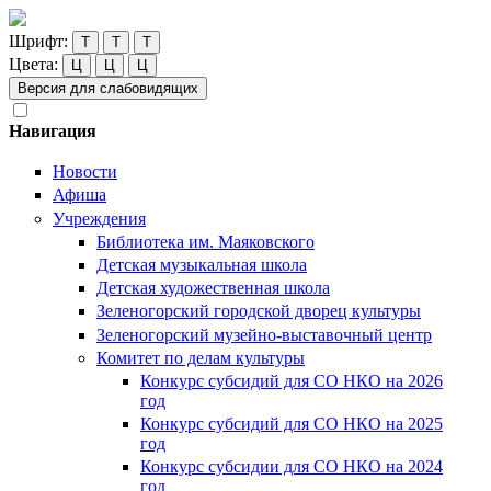
Шрифт:
Т
Т
Т
Цвета:
Ц
Ц
Ц
Версия для слабовидящих
Навигация
Новости
Афиша
Учреждения
Библиотека им. Маяковского
Детская музыкальная школа
Детская художественная школа
Зеленогорский городской дворец культуры
Зеленогорский музейно-выставочный центр
Комитет по делам культуры
Конкурс субсидий для СО НКО на 2026
год
Конкурс субсидий для СО НКО на 2025
год
Конкурс субсидии для СО НКО на 2024
год