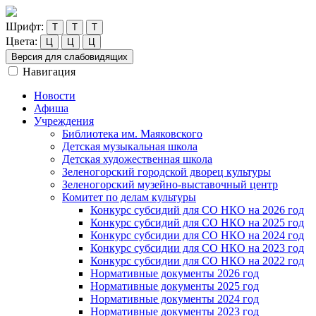
Шрифт:
Т
Т
Т
Цвета:
Ц
Ц
Ц
Версия для слабовидящих
Навигация
Новости
Афиша
Учреждения
Библиотека им. Маяковского
Детская музыкальная школа
Детская художественная школа
Зеленогорский городской дворец культуры
Зеленогорский музейно-выставочный центр
Комитет по делам культуры
Конкурс субсидий для СО НКО на 2026 год
Конкурс субсидий для СО НКО на 2025 год
Конкурс субсидии для СО НКО на 2024 год
Конкурс субсидии для СО НКО на 2023 год
Конкурс субсидии для СО НКО на 2022 год
Нормативные документы 2026 год
Нормативные документы 2025 год
Нормативные документы 2024 год
Нормативные документы 2023 год