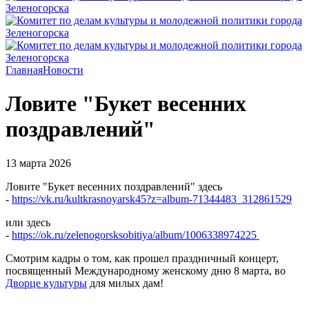
Главная
Новости
Ловите "Букет весенних
поздравлений"
13 марта 2026
Ловите "Букет весенних поздравлений" здесь
-
https://vk.ru/kultkrasnoyarsk45?z=album-71344483_312861529
или здесь
-
https://ok.ru/zelenogorsksobitiya/album/1006338974225
Смотрим кадры о том, как прошел праздничный концерт,
посвященный Международному женскому дню 8 марта, во
Дворце культуры
для милых дам!