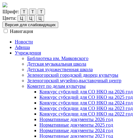
Шрифт:
Т
Т
Т
Цвета:
Ц
Ц
Ц
Версия для слабовидящих
Навигация
Новости
Афиша
Учреждения
Библиотека им. Маяковского
Детская музыкальная школа
Детская художественная школа
Зеленогорский городской дворец культуры
Зеленогорский музейно-выставочный центр
Комитет по делам культуры
Конкурс субсидий для СО НКО на 2026 год
Конкурс субсидий для СО НКО на 2025 год
Конкурс субсидии для СО НКО на 2024 год
Конкурс субсидии для СО НКО на 2023 год
Конкурс субсидии для СО НКО на 2022 год
Нормативные документы 2026 год
Нормативные документы 2025 год
Нормативные документы 2024 год
Нормативные документы 2023 год