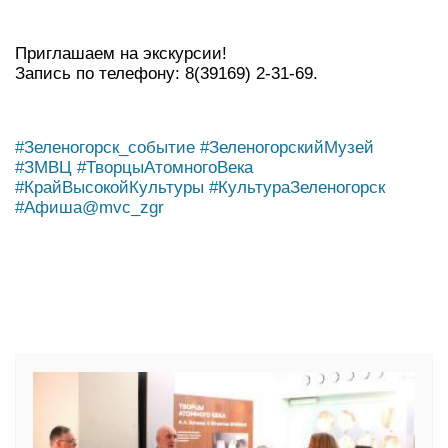
Приглашаем на экскурсии!
Запись по телефону: 8(39169) 2-31-69.
#Зеленогорск_событие
#ЗеленогорскийМузей
#ЗМВЦ
#ТворцыАтомногоВека
#КрайВысокойКультуры
#КультураЗеленогорск
#Афиша@mvc_zgr