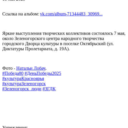
Ссылка на альбом:
vk.com/album-71344483_30969...
Яркие выступления творческих коллективов состоялось 7 мая,
около Зеленогорского центра народного творчества
городского Дворца культуры в поселке Октябрьский (ул.
Диктатуры Пролетариата, д. 19А).
Фото -
Натальи Лобач
.
#Победа80
#ДеньПобеды2025
#культураКрасноярья
#культураЗеленогорск
#Зеленогорск_люди
#ЗГДК
Учреждения: