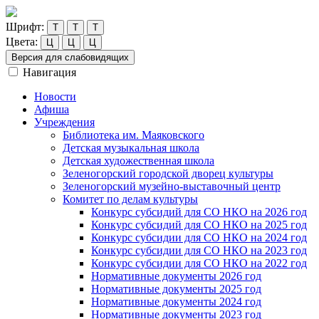
Шрифт:
Т
Т
Т
Цвета:
Ц
Ц
Ц
Версия для слабовидящих
Навигация
Новости
Афиша
Учреждения
Библиотека им. Маяковского
Детская музыкальная школа
Детская художественная школа
Зеленогорский городской дворец культуры
Зеленогорский музейно-выставочный центр
Комитет по делам культуры
Конкурс субсидий для СО НКО на 2026 год
Конкурс субсидий для СО НКО на 2025 год
Конкурс субсидии для СО НКО на 2024 год
Конкурс субсидии для СО НКО на 2023 год
Конкурс субсидии для СО НКО на 2022 год
Нормативные документы 2026 год
Нормативные документы 2025 год
Нормативные документы 2024 год
Нормативные документы 2023 год