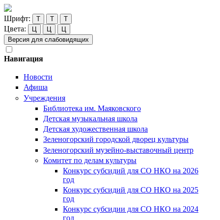
Шрифт:
Т
Т
Т
Цвета:
Ц
Ц
Ц
Версия для слабовидящих
Навигация
Новости
Афиша
Учреждения
Библиотека им. Маяковского
Детская музыкальная школа
Детская художественная школа
Зеленогорский городской дворец культуры
Зеленогорский музейно-выставочный центр
Комитет по делам культуры
Конкурс субсидий для СО НКО на 2026
год
Конкурс субсидий для СО НКО на 2025
год
Конкурс субсидии для СО НКО на 2024
год