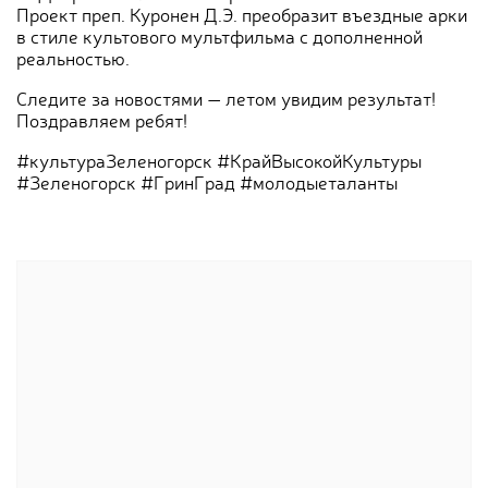
Проект преп. Куронен Д.Э. преобразит въездные арки
в стиле культового мультфильма с дополненной
реальностью.
Следите за новостями — летом увидим результат!
Поздравляем ребят!
#культураЗеленогорск #КрайВысокойКультуры
#Зеленогорск #ГринГрад #молодыеталанты