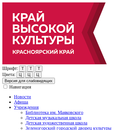
Шрифт:
Т
Т
Т
Цвета:
Ц
Ц
Ц
Версия для слабовидящих
Навигация
Новости
Афиша
Учреждения
Библиотека им. Маяковского
Детская музыкальная школа
Детская художественная школа
Зеленогорский городской дворец культуры