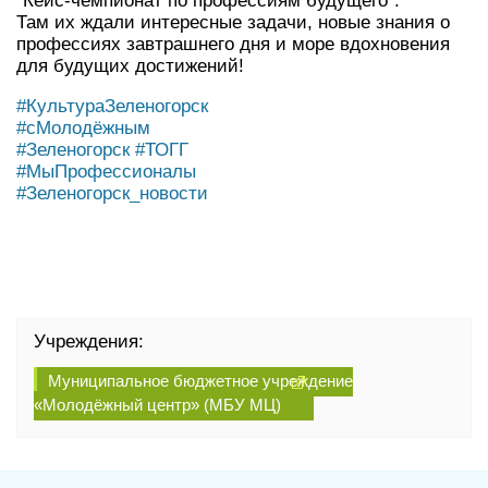
"Кейс‑чемпионат по профессиям будущего".
Там их ждали интересные задачи, новые знания о
профессиях завтрашнего дня и море вдохновения
для будущих достижений!
#КультураЗеленогорск
#сМолодёжным
#Зеленогорск
#ТОГГ
#МыПрофессионалы
#Зеленогорск_новости
Учреждения:
Муниципальное бюджетное учреждение
«Молодёжный центр» (МБУ МЦ)