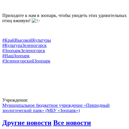
Приходите к нам в зоопарк, чтобы увидеть этих удивительных
птиц вживую!
#КрайВысокойКультуры
#КультураЗеленогорск
#ЗоопаркЗеленогорск
#НашЗоопарк
#ЗеленогорскийЗоопарк
Учреждения:
Муниципальное бюджетное учреждение «Природный
зоологический парк» (МБУ «Зоопарк»)
Другие новости
Все новости