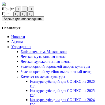
Шрифт:
Т
Т
Т
Цвета:
Ц
Ц
Ц
Версия для слабовидящих
Навигация
Новости
Афиша
Учреждения
Библиотека им. Маяковского
Детская музыкальная школа
Детская художественная школа
Зеленогорский городской дворец культуры
Зеленогорский музейно-выставочный центр
Комитет по делам культуры
Конкурс субсидий для СО НКО на 2026
год
Конкурс субсидий для СО НКО на 2025
год
Конкурс субсидии для СО НКО на 2024
год