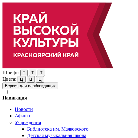
Шрифт:
Т
Т
Т
Цвета:
Ц
Ц
Ц
Версия для слабовидящих
Навигация
Новости
Афиша
Учреждения
Библиотека им. Маяковского
Детская музыкальная школа