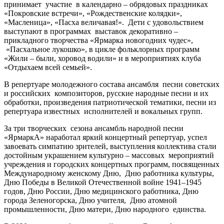
принимает участие в календарно – обрядовых праздниках
«Покровские встречи», «Рождественские колядки»,
«Масленица», «Пасха величавая!». Дети с удовольствием
выступают в программах выставок декоративно –
прикладного творчества «Ярмарка новогодних чудес»,
«Пасхальное лукошко», в цикле фольклорных программ
«Жили – были, хоровод водили» и в мероприятиях клуба
«Отдыхаем всей семьей».
В репертуаре молодежного состава ансамбля песни советских
и российских композиторов, русские народные песни и их
обработки, произведения патриотической тематики, песни из
репертуара известных исполнителей и вокальных групп.
За три творческих сезона ансамбль народной песни
«ЯрмаркА» наработал яркий концертный репертуар, успел
завоевать симпатию зрителей, выступления коллектива стали
достойным украшением культурно – массовых мероприятий
учреждения и городских концертных программ, посвященных
Международному женскому Дню, Дню работника культуры,
Дню Победы в Великой Отечественной войне 1941–1945
годов, Дню России, Дню медицинского работника, Дню
города Зеленогорска, Дню учителя, Дню атомной
промышленности, Дню матери, Дню народного единства.