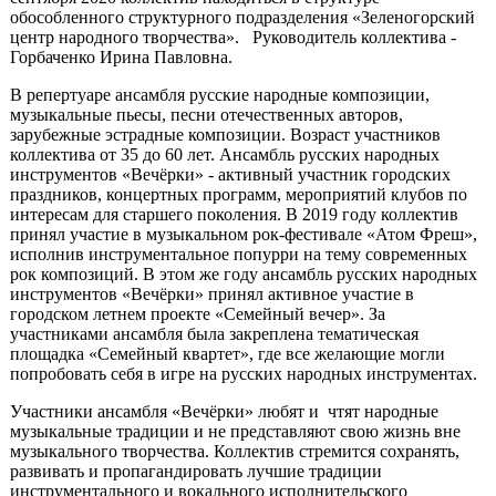
обособленного структурного подразделения «Зеленогорский
центр народного творчества». Руководитель коллектива -
Горбаченко Ирина Павловна.
В репертуаре ансамбля русские народные композиции,
музыкальные пьесы, песни отечественных авторов,
зарубежные эстрадные композиции. Возраст участников
коллектива от 35 до 60 лет. Ансамбль русских народных
инструментов «Вечёрки» - активный участник городских
праздников, концертных программ, мероприятий клубов по
интересам для старшего поколения. В 2019 году коллектив
принял участие в музыкальном рок-фестивале «Атом Фреш»,
исполнив инструментальное попурри на тему современных
рок композиций. В этом же году ансамбль русских народных
инструментов «Вечёрки» принял активное участие в
городском летнем проекте «Семейный вечер». За
участниками ансамбля была закреплена тематическая
площадка «Семейный квартет», где все желающие могли
попробовать себя в игре на русских народных инструментах.
Участники ансамбля «Вечёрки» любят и чтят народные
музыкальные традиции и не представляют свою жизнь вне
музыкального творчества. Коллектив стремится сохранять,
развивать и пропагандировать лучшие традиции
инструментального и вокального исполнительского