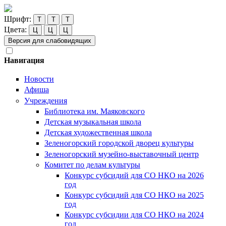
Шрифт:
Т
Т
Т
Цвета:
Ц
Ц
Ц
Версия для слабовидящих
Навигация
Новости
Афиша
Учреждения
Библиотека им. Маяковского
Детская музыкальная школа
Детская художественная школа
Зеленогорский городской дворец культуры
Зеленогорский музейно-выставочный центр
Комитет по делам культуры
Конкурс субсидий для СО НКО на 2026
год
Конкурс субсидий для СО НКО на 2025
год
Конкурс субсидии для СО НКО на 2024
год