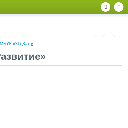
(МБУК «ЗГДК»)
Развитие»