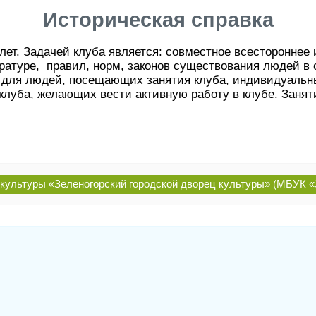
Историческая справка
лет. Задачей клуба является: совместное всестороннее
атуре, правил, норм, законов существования людей в 
а для людей, посещающих занятия клуба, индивидуаль
клуба, желающих вести активную работу в клубе. Заняти
ультуры «Зеленогорский городской дворец культуры» (МБУК «