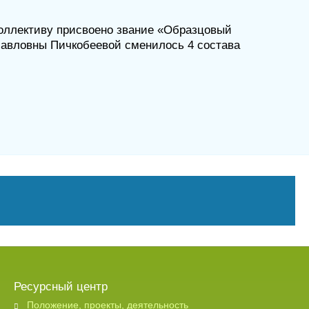
ноября
2017
коллективу присвоено звание «Образцовый
Павловны Пичкобеевой сменилось 4 состава
Ресурсный центр
Положение, проекты, деятельность