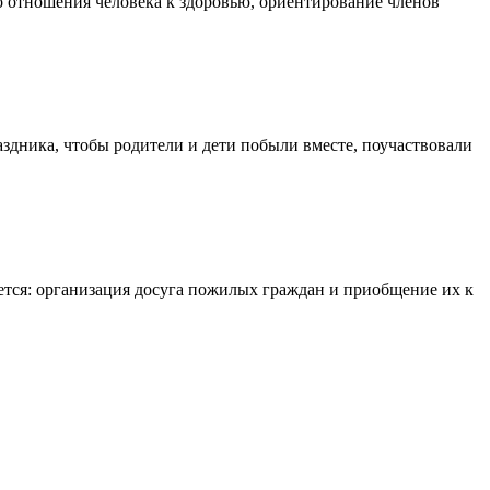
го отношения человека к здоровью, ориентирование членов
аздника, чтобы родители и дети побыли вместе, поучаствовали
яется: организация досуга пожилых граждан и приобщение их к