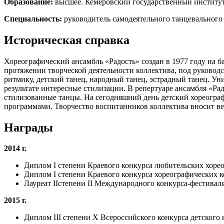
Образование:
высшее. Кемеровский государственный институт
Специальность:
руководитель самодеятельного танцевального 
Историческая справка
Хореографический ансамбль «Радость» создан в 1977 году на 
протяжении творческой деятельности коллектива, под руковод
ритмику, детский танец, народный танец, эстрадный танец. Ун
результате интересные стилизации. В репертуаре ансамбля «Ра
стилизованные танцы. На сегодняшний день детский хореогра
программами. Творчество воспитанников коллектива вносит вес
Награды
2014 г.
Диплом I степени Краевого конкурса любительских хоре
Диплом I степени Краевого конкурса хореографических ко
Лауреат IIстепени II Международного конкурса-фестиваля
2015 г.
Диплом III степени X Всероссийского конкурса детского 