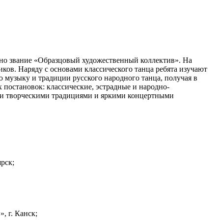
ено звание «Образцовый художественный коллектив». На
ков. Наряду с основами классического танца ребята изучают
 музыку и традиции русского народного танца, получая в
 постановок: классические, эстрадные и народно-
ими творческими традициями и яркими концертными
рск;
, г. Канск;