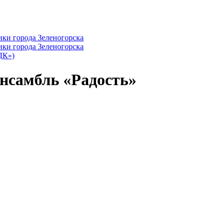
ДК»)
нсамбль «Радость»