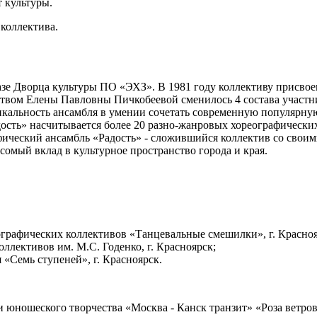
 культуры.
коллектива.
базе Дворца культуры ПО «ЭХЗ». В 1981 году коллективу присво
ством Елены Павловны Пичкобеевой сменилось 4 состава участни
икальность ансамбля в умении сочетать современную популярную
дость» насчитывается более 20 разно-жанровых хореографических
фический ансамбль «Радость» - сложившийся коллектив со сво
омый вклад в культурное пространство города и края.
ографических коллективов «Танцевальные смешилки», г. Красноя
ллективов им. М.С. Годенко, г. Красноярск;
 «Семь ступеней», г. Красноярск.
и юношеского творчества «Москва - Канск транзит» «Роза ветров»