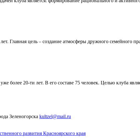
Задачей клуба является: формирование рационального и активно
 лет. Главная цель – создание атмосферы дружного семейного пр
же более 20-ти лет. В его составе 75 человек. Целью клуба явл
рода Зеленогорска
kultzel@mail.ru
твенного развития Красноярского края