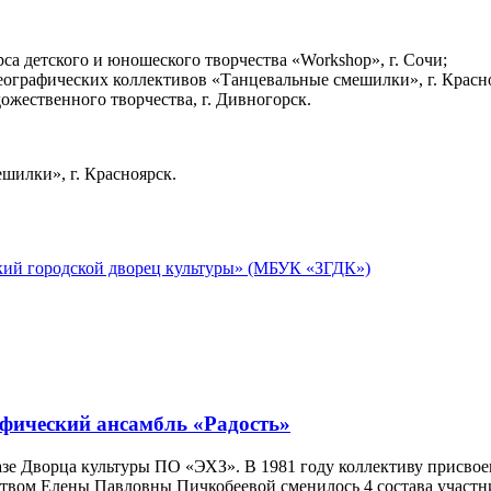
са детского и юношеского творчества «Workshop», г. Сочи;
еографических коллективов «Танцевальные смешилки», г. Красн
жественного творчества, г. Дивногорск.
шилки», г. Красноярск.
кий городской дворец культуры» (МБУК «ЗГДК»)
фический ансамбль «Радость»
базе Дворца культуры ПО «ЭХЗ». В 1981 году коллективу присво
ством Елены Павловны Пичкобеевой сменилось 4 состава участни