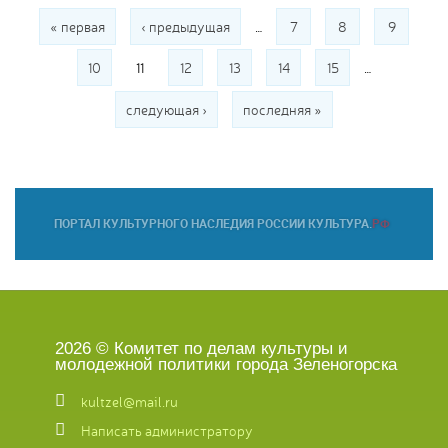
Страницы
« первая
‹ предыдущая
…
7
8
9
10
11
12
13
14
15
…
следующая ›
последняя »
2026 © Комитет по делам культуры и
молодежной политики города Зеленогорска
kultzel@mail.ru
Написать администратору