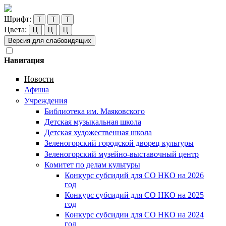
Шрифт:
Т
Т
Т
Цвета:
Ц
Ц
Ц
Версия для слабовидящих
Навигация
Новости
Афиша
Учреждения
Библиотека им. Маяковского
Детская музыкальная школа
Детская художественная школа
Зеленогорский городской дворец культуры
Зеленогорский музейно-выставочный центр
Комитет по делам культуры
Конкурс субсидий для СО НКО на 2026
год
Конкурс субсидий для СО НКО на 2025
год
Конкурс субсидии для СО НКО на 2024
год